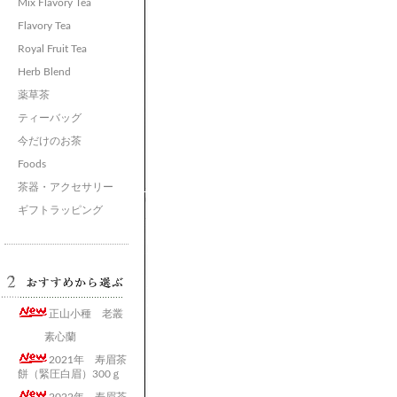
Mix Flavory Tea
Flavory Tea
Royal Fruit Tea
Herb Blend
薬草茶
ティーバッグ
今だけのお茶
Foods
茶器・アクセサリー
ギフトラッピング
正山小種 老叢
素心蘭
2021年 寿眉茶
餅（緊圧白眉）300ｇ