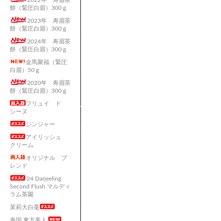
2022年 寿眉茶
餅（緊圧白眉）300ｇ
2023年 寿眉茶
餅（緊圧白眉）300ｇ
2024年 寿眉茶
餅（緊圧白眉）300ｇ
金馬聚福（緊圧
白眉）50ｇ
2020年 寿眉茶
餅（緊圧白眉）300ｇ
フリュイ ド
シーヌ
ジンジャー
アイリッシュ
クリーム
オリジナル ブ
レンド
'24 Darjeeling
Second Flush マルディ
ラム茶園
茉莉大白毫
泰国 東方美人