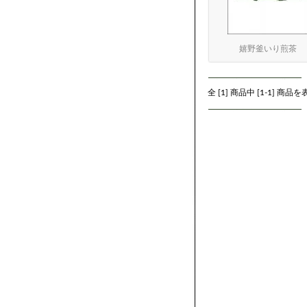
嬉野釜いり煎茶
全 [
1
] 商品中 [
1
-
1
] 商品