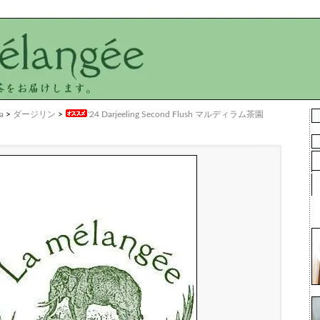
a
>
ダージリン
>
'24 Darjeeling Second Flush マルディラム茶園