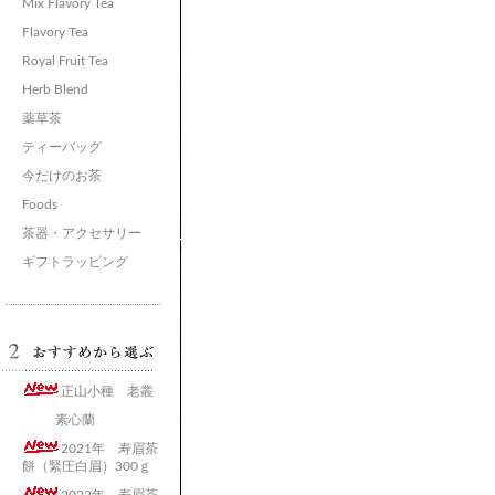
Mix Flavory Tea
Flavory Tea
Royal Fruit Tea
Herb Blend
薬草茶
ティーバッグ
今だけのお茶
Foods
茶器・アクセサリー
ギフトラッピング
正山小種 老叢
素心蘭
2021年 寿眉茶
餅（緊圧白眉）300ｇ