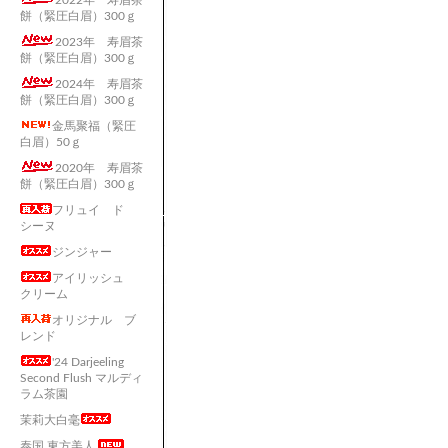
2022年 寿眉茶
餅（緊圧白眉）300ｇ
2023年 寿眉茶
餅（緊圧白眉）300ｇ
2024年 寿眉茶
餅（緊圧白眉）300ｇ
金馬聚福（緊圧
白眉）50ｇ
2020年 寿眉茶
餅（緊圧白眉）300ｇ
フリュイ ド
シーヌ
ジンジャー
アイリッシュ
クリーム
オリジナル ブ
レンド
'24 Darjeeling
Second Flush マルディ
ラム茶園
茉莉大白毫
泰国 東方美人